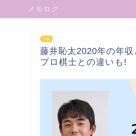
メモログ
人物
藤井恥太2020年の年
プロ棋士との違いも!