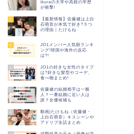
ikuraの大学や高校の学歴
が衝撃!
【最新情報】佐藤健は上白
2
石萌音が本気で好き?５つ
の理由｜たけもね
JO1メンバー人気順ランキ
3
ング!韓国や海外の反応
は?!
JO1の好きな女性のタイプ
4
は?好きな髪型やコーデ、
食べ物まとめ!
佐藤健の結婚相手は一般
5
人？一番結婚に近い人は
誰？女優候補も
動画|たけもね（佐藤健・
6
上白石萌音）キスシーンや
アドリブ全話まとめ
河野純喜の元カノ画像が流