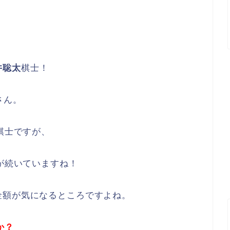
井聡太
棋士！
さん。
棋士ですが、
撃が続いていますね！
金額が気になるところですよね。
か？