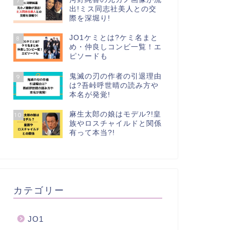
7
出!ミス同志社美人との交
際を深堀り!
JO1ケミとは?ケミ名まと
8
め・仲良しコンビ一覧！エ
ピソードも
鬼滅の刃の作者の引退理由
9
は?吾峠呼世晴の読み方や
本名が発覚!
麻生太郎の娘はモデル?!皇
10
族やロスチャイルドと関係
有って本当?!
カテゴリー
JO1