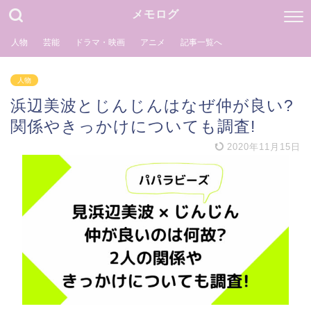
メモログ
人物
芸能
ドラマ・映画
アニメ
記事一覧へ
人物
浜辺美波とじんじんはなぜ仲が良い?
関係やきっかけについても調査!
2020年11月15日