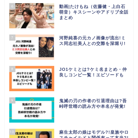
6
動画|たけもね（佐藤健・上白石
萌音）キスシーンやアドリブ全話
まとめ
7
河野純喜の元カノ画像が流出!ミ
ス同志社美人との交際を深堀り!
8
JO1ケミとは?ケミ名まとめ・仲
良しコンビ一覧！エピソードも
9
鬼滅の刃の作者の引退理由は?吾
峠呼世晴の読み方や本名が発覚!
10
麻生太郎の娘はモデル?!皇族やロ
スチャイルドと関係有って本当?!