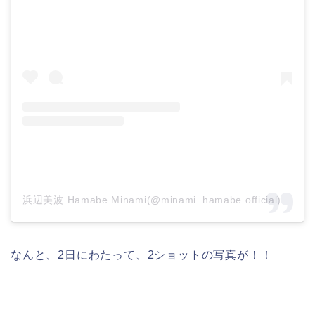
浜辺美波 Hamabe Minami(@minami_hamabe.official)がシェアした投稿
なんと、2日にわたって、2ショットの写真が！！