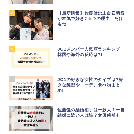
2
【最新情報】佐藤健は上白石萌音
が本気で好き?５つの理由｜たけ
もね
3
JO1メンバー人気順ランキング!
韓国や海外の反応は?!
4
JO1の好きな女性のタイプは?好
きな髪型やコーデ、食べ物まと
め!
5
佐藤健の結婚相手は一般人？一番
結婚に近い人は誰？女優候補も