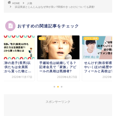
HOME
人物
浜辺美波とじんじんはなぜ仲が良い?関係やきっかけについても調査!
おすすめの関連記事をチェック
ドラマ・映画
人物
高須克弥の息子(長男
越祐也は結婚してる？
せんけす|秋谷郁甫(あき
外も子供たちは全員
者会見で「家族」アピ
やいくほ)の経歴やプロ
者?!父から貰った物と.
ルの真相は既婚者?
フィールと高校は?
2020年6月23日
2020年9月19日
2020年11
スポンサーリンク