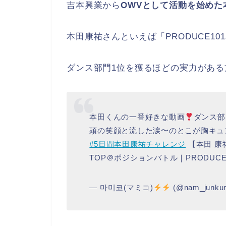
吉本興業から
OWVとして活動を始め
本田康祐さんといえば「PRODUCE10
ダンス部門1位を獲るほどの実力がある
本田くんの一番好きな動画
ダンス部
頭の笑顔と流した涙〜のとこが胸キュ
#5日間本田康祐チャレンジ
【本田 康祐
TOP＠ポジションバトル｜PRODUCE
— 마미코(マミコ)
(@nam_junku