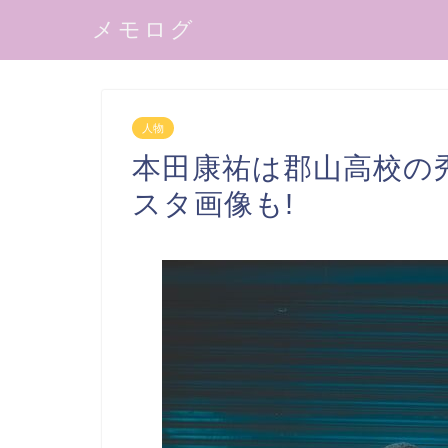
メモログ
人物
本田康祐は郡山高校の
スタ画像も!