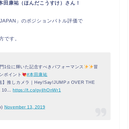
た本田康祐（ほんだこうすけ）さん！
1JAPAN」のポジションバトル評価で
方です。
門1位に輝いた記念すべきパフォーマンス
冒
ンポイント
#本田康祐
】推しカメラ｜Hey!Say!JUMP♬OVER THE
 10…
https://t.co/gyjIhOnWr1
n)
November 13, 2019