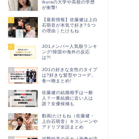
ikuraの大学や高校の学歴
が衝撃!
【最新情報】佐藤健は上白
2
石萌音が本気で好き?５つ
の理由｜たけもね
JO1メンバー人気順ランキ
3
ング!韓国や海外の反応
は?!
JO1の好きな女性のタイプ
4
は?好きな髪型やコーデ、
食べ物まとめ!
佐藤健の結婚相手は一般
5
人？一番結婚に近い人は
誰？女優候補も
動画|たけもね（佐藤健・
6
上白石萌音）キスシーンや
アドリブ全話まとめ
河野純喜の元カノ画像が流