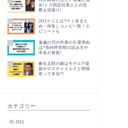
7
出!ミス同志社美人との交
際を深堀り!
JO1ケミとは?ケミ名まと
8
め・仲良しコンビ一覧！エ
ピソードも
鬼滅の刃の作者の引退理由
9
は?吾峠呼世晴の読み方や
本名が発覚!
麻生太郎の娘はモデル?!皇
10
族やロスチャイルドと関係
有って本当?!
カテゴリー
JO1