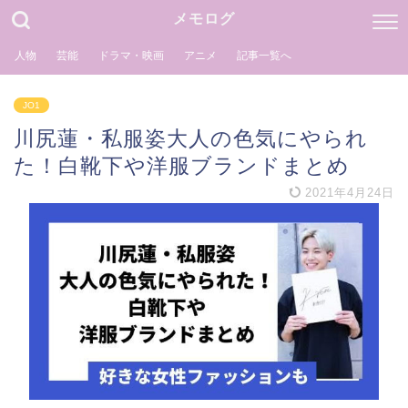
メモログ
人物
芸能
ドラマ・映画
アニメ
記事一覧へ
JO1
川尻蓮・私服姿大人の色気にやられ
た！白靴下や洋服ブランドまとめ
2021年4月24日