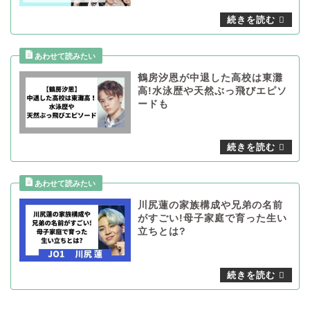
鶴房汐恩が中退した高校は東灘
高!水泳歴や天然ぶっ飛びエピソ
ードも
川尻蓮の家族構成や兄弟の名前
がすごい!母子家庭で育った生い
立ちとは?