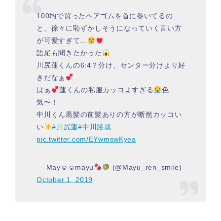
100均で買ったヘアゴムを首に巻いてるの
と、徐々に恥ずかしそうになっていく言い方
が可愛すぎて…
語尾も聞きたかった
川尻蓮くんの6:4？分け、センター分けより好
きだなぁ
はぁ
蓮くんの私服カッコよすぎる
色
気〜！
中川くん黒髪の前髪ありの方が断然カッコい
い
#川尻蓮
#中川勝就
pic.twitter.com/EYwmswKyea
— May☺︎☺︎mayu
(@Mayu_ren_smile)
October 1, 2019