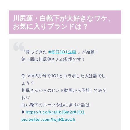
川尻蓮・白靴下が大好きなワケ、
お気に入りブランドは？
『帰ってきた
#毎日JO1企画
』が始動！
第一回は川尻蓮さんの登場です！
Q. ViVi5月号でJO1とコラボした人は誰でし
ょう？
川尻さんからのヒント動画から予想してみて
ね♡
白い靴下のルーツやおにぎりの話は
▶︎
https://t.co/KraHkJ6m2r
#JO1
pic.twitter.com/fwjjREacO6