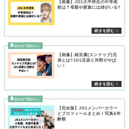
【画像】JO1大平祥生の中学高
校は？母親や家族には姉がいる?
【画像】純豆腐(スンドゥブ)兄
弟とは?JO1豆原と河野がやば
い！
【完全版】JO1メンバーカラー
とプロフィールまとめ！写真&年
齢順