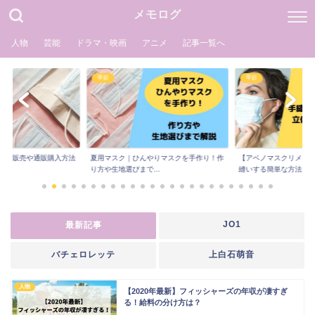
メモログ
人物
芸能
ドラマ・映画
アニメ
記事一覧へ
季節
季節
予約販売や通販購入方法
夏用マスク｜ひんやりマスクを手作り！作
【アベノマスクリメイ
..
り方や生地選びまで...
縫いする簡単な方法...
JO1
最新記事
バチェロレッテ
上白石萌音
人物
【2020年最新】フィッシャーズの年収が凄すぎ
る！給料の分け方は？