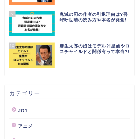
9
鬼滅の刃の作者の引退理由は?吾
峠呼世晴の読み方や本名が発覚!
10
麻生太郎の娘はモデル?!皇族やロ
スチャイルドと関係有って本当?!
カテゴリー
JO1
アニメ