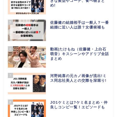
きな髪型やコーデ、食べ物まと
め!
5
佐藤健の結婚相手は一般人？一番
結婚に近い人は誰？女優候補も
6
動画|たけもね（佐藤健・上白石
萌音）キスシーンやアドリブ全話
まとめ
7
河野純喜の元カノ画像が流出!ミ
ス同志社美人との交際を深堀り!
8
JO1ケミとは?ケミ名まとめ・仲
良しコンビ一覧！エピソードも