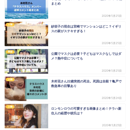
まとめ
2020年5月25日
人物
紗栄子の現在は宮崎でマンションはどこ？イギリ
スの家がステキすぎる！
2020年5月25日
季節
公園でマスクは必要？子どもはマスクなしではダ
メ？熱中症についても
2020年5月25日
人物
木村花さん22歳突然の死去。死因は自殺？亀戸で
救急車の目撃あり
2020年5月24日
人物
ロンモンロウの可愛すぎる画像まとめ！テラハ新
住人の経歴や彼氏は？
2020年5月23日