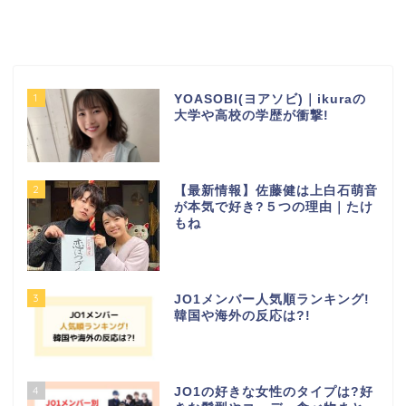
1
YOASOBI(ヨアソビ)｜ikuraの
大学や高校の学歴が衝撃!
2
【最新情報】佐藤健は上白石萌音
が本気で好き?５つの理由｜たけ
もね
3
JO1メンバー人気順ランキング!
韓国や海外の反応は?!
4
JO1の好きな女性のタイプは?好