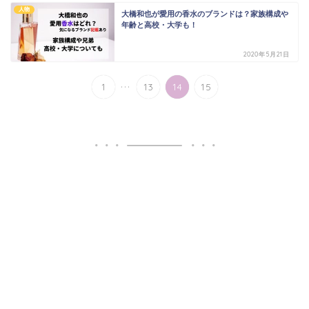
人物
大橋和也が愛用の香水のブランドは？家族構成や
年齢と高校・大学も！
2020年5月21日
...
1
13
14
15