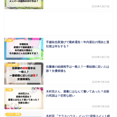
2020年5月27日
人物
手越祐也夜遊びで最終通告！年内退社の理由と退
社後は何をする？
2020年5月27日
上白石萌音
佐藤健の結婚相手は一般人？一番結婚に近い人は
誰？女優候補も
2020年5月26日
人物
木村花さん、遺書にはなんて書いてあった？自殺
の死因は？切実な想い
2020年5月26日
ドラマ・映画
木村花 「テラスハウス」メンバー追悼コメント総