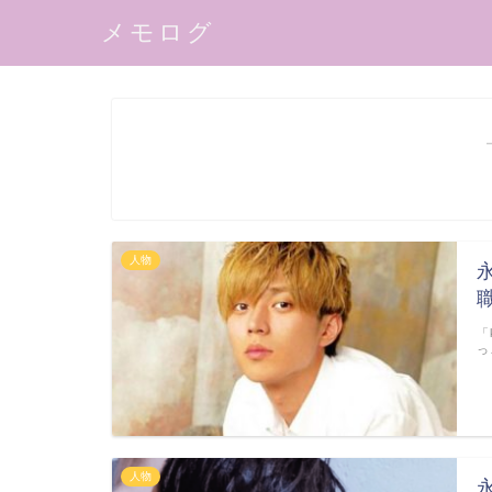
メモログ
人物
「
っ
人物