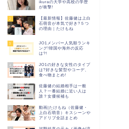
ikuraの大学や高校の学歴
が衝撃!
【最新情報】佐藤健は上白
2
石萌音が本気で好き?５つ
の理由｜たけもね
JO1メンバー人気順ランキ
3
ング!韓国や海外の反応
は?!
JO1の好きな女性のタイプ
4
は?好きな髪型やコーデ、
食べ物まとめ!
佐藤健の結婚相手は一般
5
人？一番結婚に近い人は
誰？女優候補も
動画|たけもね（佐藤健・
6
上白石萌音）キスシーンや
アドリブ全話まとめ
河野純喜の元カノ画像が流