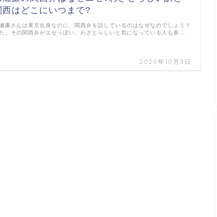
関西はどこにいつまで?
瀬廉さんは東京出身なのに、関西弁を話しているのはなぜなのでしょう？
た、その関西弁がエセっぽい、わざとらしいと気になっている人も多 …
2020年10月3日