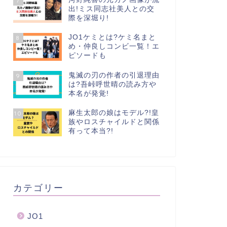
7
出!ミス同志社美人との交
際を深堀り!
JO1ケミとは?ケミ名まと
8
め・仲良しコンビ一覧！エ
ピソードも
鬼滅の刃の作者の引退理由
9
は?吾峠呼世晴の読み方や
本名が発覚!
麻生太郎の娘はモデル?!皇
10
族やロスチャイルドと関係
有って本当?!
カテゴリー
JO1