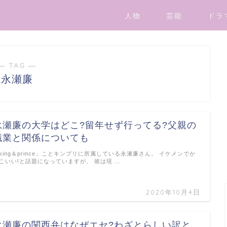
人物
芸能
ドラ
― TAG ―
永瀬廉
永瀬廉の大学はどこ?留年せず行ってる?父親の
職業と関係についても
king＆prince」ことキンプリに所属している永瀬廉さん。 イケメンでか
こいい!と話題になっていますが、 彼は現 …
2020年10月4日
永瀬廉の関西弁はなぜエセ?わざとらしい訳と