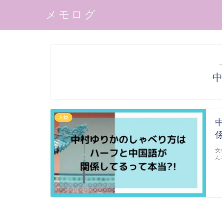
メモログ
人物
女
ん