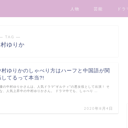
人物
芸能
ドラ
― TAG ―
中村ゆりか
中村ゆりかのしゃべり方はハーフと中国語が関
係してるって本当?!
優の中村ゆりかさんは、人気ドラマ”ギルティ”の悪女役として出演！ そ
な、人気上昇中の中村ゆりかさん。 ドラマ中でも、しゃべり …
2020年8月4日