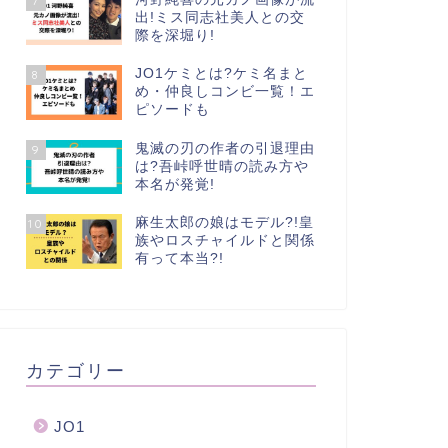
7
出!ミス同志社美人との交
際を深堀り!
JO1ケミとは?ケミ名まと
8
め・仲良しコンビ一覧！エ
ピソードも
鬼滅の刃の作者の引退理由
9
は?吾峠呼世晴の読み方や
本名が発覚!
麻生太郎の娘はモデル?!皇
10
族やロスチャイルドと関係
有って本当?!
カテゴリー
JO1