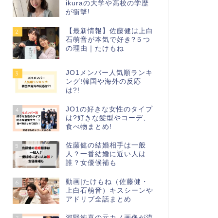
ikuraの大学や高校の学歴
が衝撃!
【最新情報】佐藤健は上白
2
石萌音が本気で好き?５つ
の理由｜たけもね
JO1メンバー人気順ランキ
3
ング!韓国や海外の反応
は?!
JO1の好きな女性のタイプ
4
は?好きな髪型やコーデ、
食べ物まとめ!
佐藤健の結婚相手は一般
5
人？一番結婚に近い人は
誰？女優候補も
動画|たけもね（佐藤健・
6
上白石萌音）キスシーンや
アドリブ全話まとめ
河野純喜の元カノ画像が流