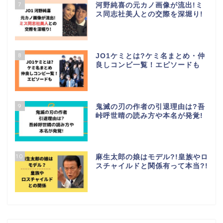
7
河野純喜の元カノ画像が流出!ミ
ス同志社美人との交際を深堀り!
8
JO1ケミとは?ケミ名まとめ・仲
良しコンビ一覧！エピソードも
9
鬼滅の刃の作者の引退理由は?吾
峠呼世晴の読み方や本名が発覚!
10
麻生太郎の娘はモデル?!皇族やロ
スチャイルドと関係有って本当?!