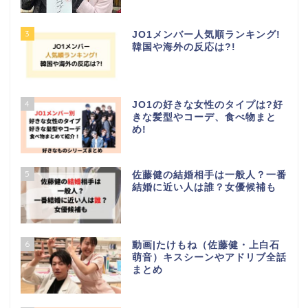
3
JO1メンバー人気順ランキング!
韓国や海外の反応は?!
4
JO1の好きな女性のタイプは?好
きな髪型やコーデ、食べ物まと
め!
5
佐藤健の結婚相手は一般人？一番
結婚に近い人は誰？女優候補も
6
動画|たけもね（佐藤健・上白石
萌音）キスシーンやアドリブ全話
まとめ