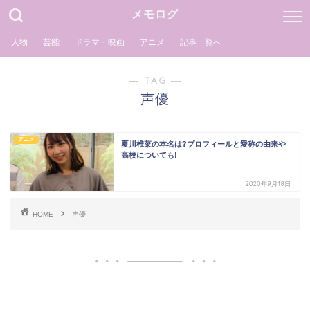
メモログ
人物
芸能
ドラマ・映画
アニメ
記事一覧へ
― TAG ―
声優
アニメ
夏川椎菜の本名は?プロフィールと愛称の由来や
高校についても!
2020年9月18日
HOME
声優