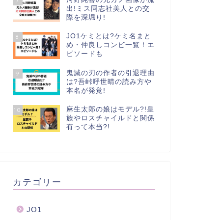
7
出!ミス同志社美人との交
際を深堀り!
JO1ケミとは?ケミ名まと
8
め・仲良しコンビ一覧！エ
ピソードも
鬼滅の刃の作者の引退理由
9
は?吾峠呼世晴の読み方や
本名が発覚!
麻生太郎の娘はモデル?!皇
10
族やロスチャイルドと関係
有って本当?!
カテゴリー
JO1