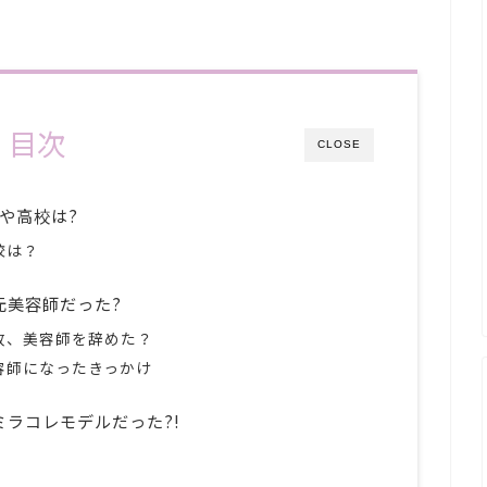
目次
CLOSE
や高校は?
校は？
、元美容師だった?
何故、美容師を辞めた？
美容師になったきっかけ
、ミラコレモデルだった?!