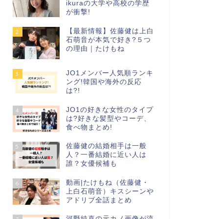
ikuraの大学や高校の学歴
が衝撃!
【最新情報】佐藤健は上白
2
石萌音が本気で好き?５つ
の理由｜たけもね
JO1メンバー人気順ランキ
3
ング!韓国や海外の反応
は?!
JO1の好きな女性のタイプ
4
は?好きな髪型やコーデ、
食べ物まとめ!
佐藤健の結婚相手は一般
5
人？一番結婚に近い人は
誰？女優候補も
動画|たけもね（佐藤健・
6
上白石萌音）キスシーンや
アドリブ全話まとめ
河野純喜の元カノ画像が流