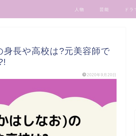
人物
芸能
ドラ
の身長や高校は?元美容師で
!
2020年9月20日