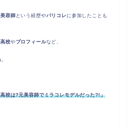
元美容師
という経歴や
パリコレ
に参加したことも
身高校
や
プロフィール
など、
ね。
や高校は?元美容師でミラコレモデルだった?!」