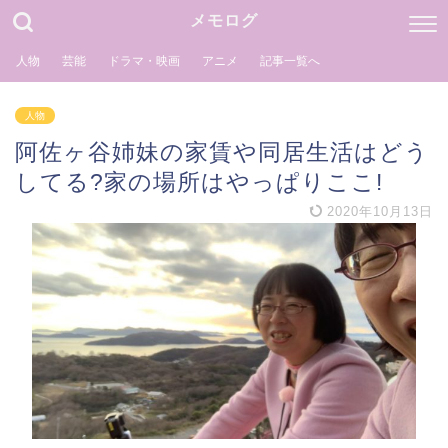
メモログ
人物
芸能
ドラマ・映画
アニメ
記事一覧へ
人物
阿佐ヶ谷姉妹の家賃や同居生活はどう
してる?家の場所はやっぱりここ!
2020年10月13日