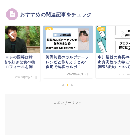
おすすめの関連記事をチェック
JO1
人物
ロツヨシの国籍は韓
河野純喜のカルボナーラ
中川勝就の身長や体
?本名や好きな食べ物
レシピと作り方まとめ!
出身高校や大学につ
どプロフィールを調
自宅で純喜カルボ！
調査!彼女についても
2020年6月17日
2020年9月
2020年9月15日
スポンサーリンク