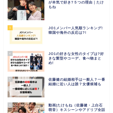
が本気で好き?５つの理由｜たけ
もね
3
JO1メンバー人気順ランキング!
韓国や海外の反応は?!
4
JO1の好きな女性のタイプは?好
きな髪型やコーデ、食べ物まと
め!
5
佐藤健の結婚相手は一般人？一番
結婚に近い人は誰？女優候補も
6
動画|たけもね（佐藤健・上白石
萌音）キスシーンやアドリブ全話