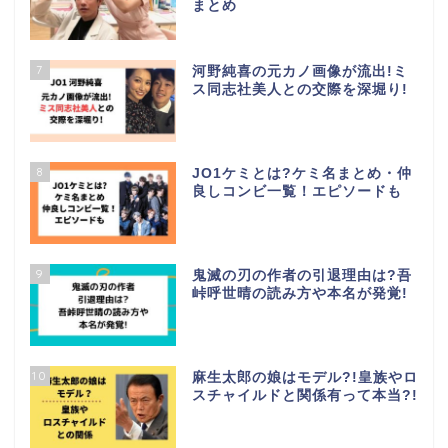
まとめ
7
河野純喜の元カノ画像が流出!ミ
ス同志社美人との交際を深堀り!
8
JO1ケミとは?ケミ名まとめ・仲
良しコンビ一覧！エピソードも
9
鬼滅の刃の作者の引退理由は?吾
峠呼世晴の読み方や本名が発覚!
10
麻生太郎の娘はモデル?!皇族やロ
スチャイルドと関係有って本当?!